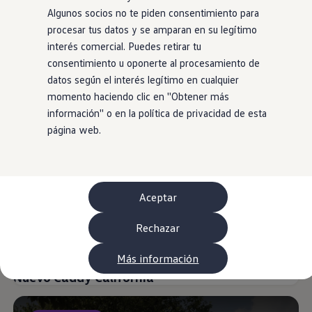
Neumáticos
Algunos socios no te piden consentimiento para
Garantía Volkswagen
procesar tus datos y se amparan en su legítimo
Piezas
Aceite y líquidos
interés comercial. Puedes retirar tu
Customized-Solution portal
consentimiento u oponerte al procesamiento de
myVolkswagen
Nueva Caddy
datos según el interés legítimo en cualquier
Cita taller
Conectividad
momento haciendo clic en ''Obtener más
Nuevo
California App
información'' o en la política de privacidad de esta
Volkswagen Connect Shop
página web.
Mundo Camper
Gama Camper
Volkswagen Transporter Camper
Volkswagen Caddy California
Volkswagen California
Volkswagen Grand California
Aceptar
Mundo Volkswagen
Sala de Prensa
Rechazar
Historia Volkswagen Canarias
Digital Showroom
Club Fidelización
Más información
Alquiler de furgonetas Xtravans
Nuevo Caddy California
Blog