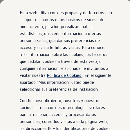
Modelos y configurador
Comerciales
Nueva Caddy
Esta web utiliza cookies propias y de terceros con
Nueva Caddy Cargo
las que recabamos datos básicos de su uso de
Nueva Caddy California
Vista general
Acabados
Motor
Exterior
Interior
Ruedas
nuestra web, para luego realizar análisis
Ir
Ir
Nueva California
directamente
directamente
Configura tu Volkswagen
estadísticos, ofrecerle información u ofertas
al contenido
al pie de
Volkswagen de Ocasión
personalizadas, guardar sus preferencias de
Ofertas y promociones
página
24
Modelos
acceso y facilitarle futuras visitas. Para conocer
Vehículos de ocasión
Renueva tu Volkswagen
más información sobre las cookies, los terceros
Financiación Volkswagen
que instalan cookies a través de esta web, o
Concursos Volkswagen Comerciales
cualquier información relacionada, le invitamos a
Movilidad Eléctrica
Modificar filtros
Vehículos eléctricos disponibles
visitar nuestra
Política de Cookies
. En el siguiente
Vehículos híbridos enchufables
apartado "Más información" usted puede
Clientes
Nuevo
seleccionar sus preferencias de instalación.
Actualiza tu vehículo gratis
Buscador de concesionario y taller
Con tu consentimiento, nosotros y nuestros
Accessorios
Información útil
socios usamos cookies o tecnologías similares
Viajar en coche
para almacenar, acceder y procesar datos
WLTP
personales, como tus visitas a esta página web,
Guía de mantenimiento
Servicio de mantenimiento Volkswagen
las direcciones IP y los identificadores de cookies.