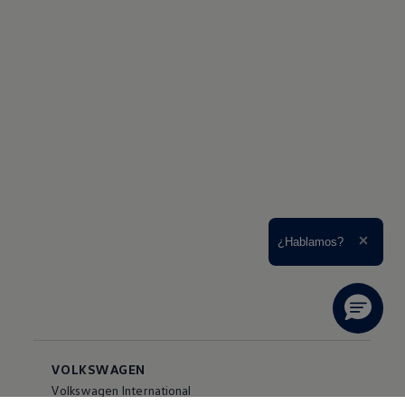
Ampliar el texto
¿Hablamos?
Cerrar 
VOLKSWAGEN
Volkswagen International