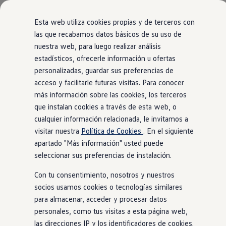
Modelos y configurador
Comerciales
Nueva Caddy
Esta web utiliza cookies propias y de terceros con
Nueva Caddy Cargo
las que recabamos datos básicos de su uso de
Nueva Caddy California
Vista general
Acabados
Motor
Exterior
Interior
Ruedas
nuestra web, para luego realizar análisis
Ir
Ir
Nueva California
directamente
directamente
Configura tu Volkswagen
estadísticos, ofrecerle información u ofertas
al contenido
al pie de
Volkswagen de Ocasión
personalizadas, guardar sus preferencias de
Ofertas y promociones
página
24
Modelos
acceso y facilitarle futuras visitas. Para conocer
Vehículos de ocasión
Renueva tu Volkswagen
más información sobre las cookies, los terceros
Financiación Volkswagen
que instalan cookies a través de esta web, o
Concursos Volkswagen Comerciales
cualquier información relacionada, le invitamos a
Movilidad Eléctrica
Modificar filtros
Vehículos eléctricos disponibles
visitar nuestra
Política de Cookies
. En el siguiente
Vehículos híbridos enchufables
apartado "Más información" usted puede
Clientes
Nuevo
seleccionar sus preferencias de instalación.
Actualiza tu vehículo gratis
Buscador de concesionario y taller
Con tu consentimiento, nosotros y nuestros
Accessorios
Información útil
socios usamos cookies o tecnologías similares
Viajar en coche
para almacenar, acceder y procesar datos
WLTP
personales, como tus visitas a esta página web,
Guía de mantenimiento
Servicio de mantenimiento Volkswagen
las direcciones IP y los identificadores de cookies.