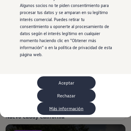
Neumáticos
Algunos socios no te piden consentimiento para
Garantía Volkswagen
procesar tus datos y se amparan en su legítimo
Piezas
Aceite y líquidos
interés comercial. Puedes retirar tu
Customized-Solution portal
consentimiento u oponerte al procesamiento de
myVolkswagen
Nueva Caddy
datos según el interés legítimo en cualquier
Cita taller
Conectividad
momento haciendo clic en ''Obtener más
Nuevo
California App
información'' o en la política de privacidad de esta
Volkswagen Connect Shop
página web.
Mundo Camper
Gama Camper
Volkswagen Transporter Camper
Volkswagen Caddy California
Volkswagen California
Volkswagen Grand California
Aceptar
Mundo Volkswagen
Sala de Prensa
Rechazar
Historia Volkswagen Canarias
Digital Showroom
Club Fidelización
Más información
Alquiler de furgonetas Xtravans
Nuevo Caddy California
Blog