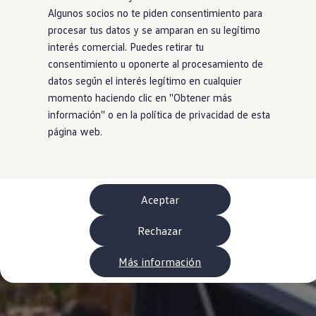
Neumáticos
Algunos socios no te piden consentimiento para
Garantía Volkswagen
procesar tus datos y se amparan en su legítimo
Piezas
Aceite y líquidos
interés comercial. Puedes retirar tu
Customized-Solution portal
consentimiento u oponerte al procesamiento de
myVolkswagen
datos según el interés legítimo en cualquier
Cita taller
Conectividad
momento haciendo clic en ''Obtener más
California App
información'' o en la política de privacidad de esta
Volkswagen Connect Shop
página web.
Mundo Camper
Gama Camper
Volkswagen Transporter Camper
Volkswagen Caddy California
Volkswagen California
Volkswagen Grand California
Aceptar
Mundo Volkswagen
Sala de Prensa
Rechazar
Historia Volkswagen Canarias
Digital Showroom
Club Fidelización
Más información
Alquiler de furgonetas Xtravans
Blog