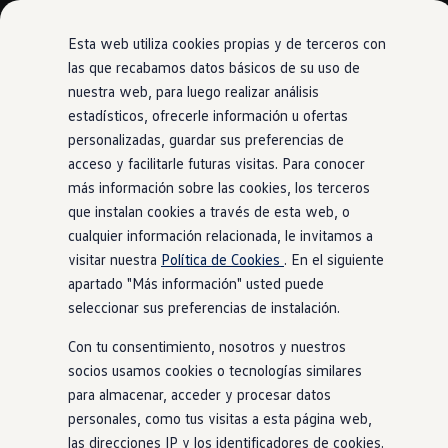
Modelos y configurador
Comerciales
Nueva Caddy
Esta web utiliza cookies propias y de terceros con
Nueva Caddy Cargo
las que recabamos datos básicos de su uso de
Nueva Caddy California
nuestra web, para luego realizar análisis
Ir
Ir
Nueva California
directamente
directamente
Configura tu Volkswagen
estadísticos, ofrecerle información u ofertas
al contenido
al pie de
Volkswagen de Ocasión
personalizadas, guardar sus preferencias de
Ofertas y promociones
página
acceso y facilitarle futuras visitas. Para conocer
Vehículos de ocasión
Renueva tu Volkswagen
más información sobre las cookies, los terceros
Financiación Volkswagen
que instalan cookies a través de esta web, o
Concursos Volkswagen Comerciales
cualquier información relacionada, le invitamos a
Movilidad Eléctrica
Vehículos eléctricos disponibles
visitar nuestra
Política de Cookies
. En el siguiente
Vehículos híbridos enchufables
apartado "Más información" usted puede
Clientes
seleccionar sus preferencias de instalación.
Actualiza tu vehículo gratis
Buscador de concesionario y taller
Con tu consentimiento, nosotros y nuestros
Accessorios
Información útil
socios usamos cookies o tecnologías similares
Viajar en coche
para almacenar, acceder y procesar datos
WLTP
personales, como tus visitas a esta página web,
Guía de mantenimiento
Servicio de mantenimiento Volkswagen
las direcciones IP y los identificadores de cookies.