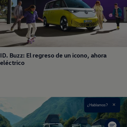
ID. Buzz: El regreso de un icono, ahora
eléctrico
Ampliar el texto
¿Hablamos?
Cerrar 