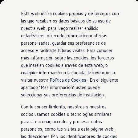
Modelos y configurador
Comerciales
Nueva Caddy
Esta web utiliza cookies propias y de terceros con
Nueva Caddy Cargo
las que recabamos datos básicos de su uso de
Nueva Caddy California
nuestra web, para luego realizar análisis
Ir
Ir
Nueva California
directamente
directamente
Configura tu Volkswagen
estadísticos, ofrecerle información u ofertas
al contenido
al pie de
Volkswagen de Ocasión
personalizadas, guardar sus preferencias de
Ofertas y promociones
página
acceso y facilitarle futuras visitas. Para conocer
Vehículos de ocasión
Renueva tu Volkswagen
más información sobre las cookies, los terceros
Financiación Volkswagen
que instalan cookies a través de esta web, o
Concursos Volkswagen Comerciales
cualquier información relacionada, le invitamos a
Movilidad Eléctrica
Vehículos eléctricos disponibles
visitar nuestra
Política de Cookies
. En el siguiente
Vehículos híbridos enchufables
apartado "Más información" usted puede
Clientes
seleccionar sus preferencias de instalación.
Actualiza tu vehículo gratis
Buscador de concesionario y taller
Con tu consentimiento, nosotros y nuestros
Accessorios
Información útil
socios usamos cookies o tecnologías similares
Viajar en coche
para almacenar, acceder y procesar datos
WLTP
personales, como tus visitas a esta página web,
Guía de mantenimiento
Servicio de mantenimiento Volkswagen
las direcciones IP y los identificadores de cookies.