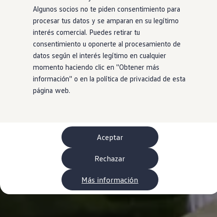
Neumáticos
Algunos socios no te piden consentimiento para
Garantía Volkswagen
procesar tus datos y se amparan en su legítimo
Piezas
Aceite y líquidos
interés comercial. Puedes retirar tu
Customized-Solution portal
consentimiento u oponerte al procesamiento de
myVolkswagen
datos según el interés legítimo en cualquier
Cita taller
Conectividad
momento haciendo clic en ''Obtener más
California App
información'' o en la política de privacidad de esta
Volkswagen Connect Shop
página web.
Mundo Camper
Gama Camper
Volkswagen Transporter Camper
Volkswagen Caddy California
Volkswagen California
Volkswagen Grand California
Aceptar
Mundo Volkswagen
Sala de Prensa
Rechazar
Historia Volkswagen Canarias
Digital Showroom
Club Fidelización
Más información
Alquiler de furgonetas Xtravans
Blog