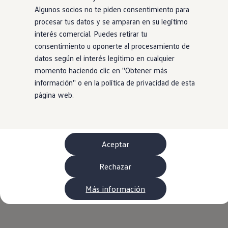
Neumáticos
Algunos socios no te piden consentimiento para
Garantía Volkswagen
procesar tus datos y se amparan en su legítimo
Piezas
Aceite y líquidos
interés comercial. Puedes retirar tu
Customized-Solution portal
consentimiento u oponerte al procesamiento de
myVolkswagen
datos según el interés legítimo en cualquier
Cita taller
Conectividad
momento haciendo clic en ''Obtener más
California App
información'' o en la política de privacidad de esta
Volkswagen Connect Shop
página web.
Mundo Camper
Gama Camper
Volkswagen Transporter Camper
Volkswagen Caddy California
Volkswagen California
Volkswagen Grand California
Aceptar
Mundo Volkswagen
Sala de Prensa
Rechazar
Historia Volkswagen Canarias
Digital Showroom
Club Fidelización
Más información
Alquiler de furgonetas Xtravans
Blog