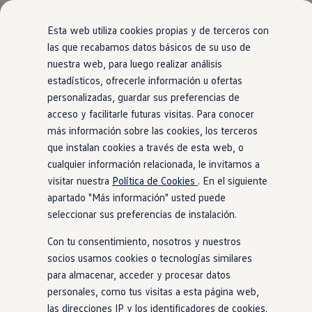
Modelos y configurador
Comerciales
Nueva Caddy
Esta web utiliza cookies propias y de terceros con
Nueva Caddy Cargo
las que recabamos datos básicos de su uso de
Nueva Caddy California
nuestra web, para luego realizar análisis
Ir
Ir
Nueva California
directamente
directamente
Configura tu Volkswagen
estadísticos, ofrecerle información u ofertas
al contenido
al pie de
Volkswagen de Ocasión
personalizadas, guardar sus preferencias de
Ofertas y promociones
página
acceso y facilitarle futuras visitas. Para conocer
Vehículos de ocasión
Renueva tu Volkswagen
más información sobre las cookies, los terceros
Financiación Volkswagen
que instalan cookies a través de esta web, o
Concursos Volkswagen Comerciales
cualquier información relacionada, le invitamos a
Movilidad Eléctrica
Vehículos eléctricos disponibles
visitar nuestra
Política de Cookies
. En el siguiente
Vehículos híbridos enchufables
apartado "Más información" usted puede
Clientes
seleccionar sus preferencias de instalación.
Actualiza tu vehículo gratis
Buscador de concesionario y taller
Con tu consentimiento, nosotros y nuestros
Accessorios
Información útil
socios usamos cookies o tecnologías similares
Viajar en coche
para almacenar, acceder y procesar datos
WLTP
personales, como tus visitas a esta página web,
Guía de mantenimiento
Servicio de mantenimiento Volkswagen
las direcciones IP y los identificadores de cookies.