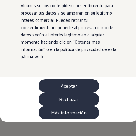
Neumáticos
Algunos socios no te piden consentimiento para
Garantía Volkswagen
procesar tus datos y se amparan en su legítimo
Piezas
Aceite y líquidos
interés comercial. Puedes retirar tu
Customized-Solution portal
consentimiento u oponerte al procesamiento de
myVolkswagen
datos según el interés legítimo en cualquier
Cita taller
Conectividad
momento haciendo clic en ''Obtener más
California App
información'' o en la política de privacidad de esta
Volkswagen Connect Shop
página web.
Mundo Camper
Gama Camper
Volkswagen Transporter Camper
Volkswagen Caddy California
Volkswagen California
Volkswagen Grand California
Aceptar
Mundo Volkswagen
Sala de Prensa
Rechazar
Historia Volkswagen Canarias
Digital Showroom
Club Fidelización
Más información
Alquiler de furgonetas Xtravans
Blog