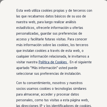
Modelos y configurador
Comerciales
Nueva Caddy
Esta web utiliza cookies propias y de terceros con
Nueva Caddy Cargo
las que recabamos datos básicos de su uso de
Nueva Caddy California
Vista general
Acabados
Motor
Exterior
Interior
Ruedas
nuestra web, para luego realizar análisis
Ir
Ir
Nueva California
directamente
directamente
Configura tu Volkswagen
estadísticos, ofrecerle información u ofertas
al contenido
al pie de
Volkswagen de Ocasión
personalizadas, guardar sus preferencias de
Transporter furgón
Ofertas y promociones
página
4
versiones
acceso y facilitarle futuras visitas. Para conocer
Vehículos de ocasión
Renueva tu Volkswagen
más información sobre las cookies, los terceros
Financiación Volkswagen
que instalan cookies a través de esta web, o
Concursos Volkswagen Comerciales
cualquier información relacionada, le invitamos a
Movilidad Eléctrica
Vehículos eléctricos disponibles
visitar nuestra
Política de Cookies
. En el siguiente
Vehículos híbridos enchufables
apartado "Más información" usted puede
Furgón Batalla Corta
Furgó
Clientes
seleccionar sus preferencias de instalación.
Actualiza tu vehículo gratis
Buscador de concesionario y taller
MOTORES (3 disponible(s))
MOTORES
Con tu consentimiento, nosotros y nuestros
Accessorios
Diésel
Manual
Automatic
Dié
Información útil
socios usamos cookies o tecnologías similares
Viajar en coche
Ver más
para almacenar, acceder y procesar datos
WLTP
personales, como tus visitas a esta página web,
Guía de mantenimiento
Servicio de mantenimiento Volkswagen
las direcciones IP y los identificadores de cookies.