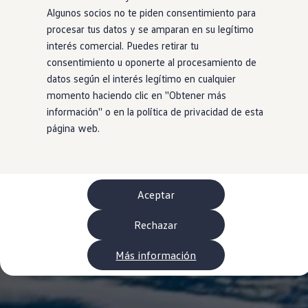
Neumáticos
Algunos socios no te piden consentimiento para
Garantía Volkswagen
procesar tus datos y se amparan en su legítimo
Piezas
Aceite y líquidos
interés comercial. Puedes retirar tu
Customized-Solution portal
consentimiento u oponerte al procesamiento de
myVolkswagen
datos según el interés legítimo en cualquier
Cita taller
Conectividad
momento haciendo clic en ''Obtener más
California App
información'' o en la política de privacidad de esta
Volkswagen Connect Shop
página web.
Mundo Camper
Gama Camper
Volkswagen Transporter Camper
Volkswagen Caddy California
Volkswagen California
Volkswagen Grand California
Aceptar
Mundo Volkswagen
Sala de Prensa
Rechazar
Historia Volkswagen Canarias
Digital Showroom
Club Fidelización
Más información
Alquiler de furgonetas Xtravans
Blog