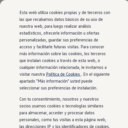
Modelos y configurador
Comerciales
Nueva Caddy
Esta web utiliza cookies propias y de terceros con
Nueva Caddy Cargo
las que recabamos datos básicos de su uso de
Nueva Caddy California
nuestra web, para luego realizar análisis
Ir
Ir
Nueva California
directamente
directamente
Configura tu Volkswagen
estadísticos, ofrecerle información u ofertas
al contenido
al pie de
Volkswagen de Ocasión
personalizadas, guardar sus preferencias de
Ofertas y promociones
página
acceso y facilitarle futuras visitas. Para conocer
Vehículos de ocasión
Renueva tu Volkswagen
más información sobre las cookies, los terceros
Financiación Volkswagen
que instalan cookies a través de esta web, o
Concursos Volkswagen Comerciales
cualquier información relacionada, le invitamos a
Movilidad Eléctrica
Vehículos eléctricos disponibles
visitar nuestra
Política de Cookies
. En el siguiente
Vehículos híbridos enchufables
apartado "Más información" usted puede
Clientes
seleccionar sus preferencias de instalación.
Actualiza tu vehículo gratis
Buscador de concesionario y taller
Con tu consentimiento, nosotros y nuestros
Accessorios
Información útil
socios usamos cookies o tecnologías similares
Viajar en coche
para almacenar, acceder y procesar datos
WLTP
personales, como tus visitas a esta página web,
Guía de mantenimiento
Servicio de mantenimiento Volkswagen
las direcciones IP y los identificadores de cookies.