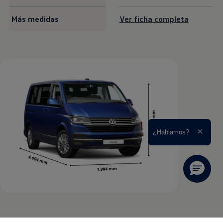
Más medidas
Ver ficha completa
Ampliar el texto
¿Hablamos?
Cerrar 