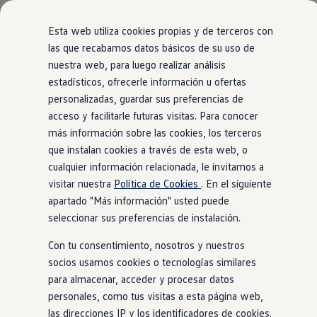
Modelos y configurador
Comerciales
Nueva Caddy
Esta web utiliza cookies propias y de terceros con
Nueva Caddy Cargo
las que recabamos datos básicos de su uso de
Nueva Caddy California
nuestra web, para luego realizar análisis
Ir
Ir
Nueva California
directamente
directamente
Configura tu Volkswagen
estadísticos, ofrecerle información u ofertas
al contenido
al pie de
Volkswagen de Ocasión
personalizadas, guardar sus preferencias de
Ofertas y promociones
página
acceso y facilitarle futuras visitas. Para conocer
Vehículos de ocasión
Renueva tu Volkswagen
más información sobre las cookies, los terceros
Financiación Volkswagen
que instalan cookies a través de esta web, o
Concursos Volkswagen Comerciales
cualquier información relacionada, le invitamos a
Movilidad Eléctrica
Vehículos eléctricos disponibles
visitar nuestra
Política de Cookies
. En el siguiente
Vehículos híbridos enchufables
apartado "Más información" usted puede
Clientes
seleccionar sus preferencias de instalación.
Actualiza tu vehículo gratis
Buscador de concesionario y taller
Con tu consentimiento, nosotros y nuestros
Accessorios
Información útil
socios usamos cookies o tecnologías similares
Viajar en coche
para almacenar, acceder y procesar datos
WLTP
personales, como tus visitas a esta página web,
Guía de mantenimiento
Servicio de mantenimiento Volkswagen
las direcciones IP y los identificadores de cookies.