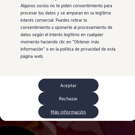
Neumáticos
Algunos socios no te piden consentimiento para
Garantía Volkswagen
procesar tus datos y se amparan en su legítimo
Piezas
Aceite y líquidos
interés comercial. Puedes retirar tu
Customized-Solution portal
consentimiento u oponerte al procesamiento de
myVolkswagen
datos según el interés legítimo en cualquier
Cita taller
Conectividad
momento haciendo clic en ''Obtener más
California App
información'' o en la política de privacidad de esta
Volkswagen Connect Shop
página web.
Mundo Camper
Gama Camper
Volkswagen Transporter Camper
Volkswagen Caddy California
Volkswagen California
Volkswagen Grand California
Aceptar
Mundo Volkswagen
Sala de Prensa
Rechazar
Historia Volkswagen Canarias
Digital Showroom
Club Fidelización
Más información
Alquiler de furgonetas Xtravans
Blog