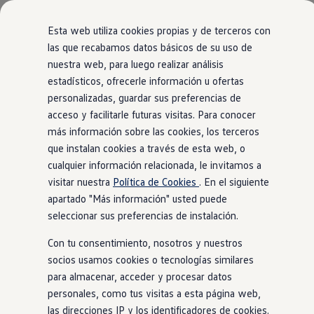
Modelos y configurador
Comerciales
Nueva Caddy
Esta web utiliza cookies propias y de terceros con
Nueva Caddy Cargo
las que recabamos datos básicos de su uso de
Nueva Caddy California
nuestra web, para luego realizar análisis
Ir
Ir
Nueva California
directamente
directamente
Configura tu Volkswagen
estadísticos, ofrecerle información u ofertas
al contenido
al pie de
Volkswagen de Ocasión
personalizadas, guardar sus preferencias de
Ofertas y promociones
página
acceso y facilitarle futuras visitas. Para conocer
Vehículos de ocasión
Renueva tu Volkswagen
más información sobre las cookies, los terceros
Financiación Volkswagen
que instalan cookies a través de esta web, o
Concursos Volkswagen Comerciales
cualquier información relacionada, le invitamos a
Movilidad Eléctrica
Vehículos eléctricos disponibles
visitar nuestra
Política de Cookies
. En el siguiente
Vehículos híbridos enchufables
apartado "Más información" usted puede
Clientes
seleccionar sus preferencias de instalación.
Actualiza tu vehículo gratis
Buscador de concesionario y taller
Con tu consentimiento, nosotros y nuestros
Accessorios
Información útil
socios usamos cookies o tecnologías similares
Viajar en coche
para almacenar, acceder y procesar datos
WLTP
personales, como tus visitas a esta página web,
Guía de mantenimiento
Servicio de mantenimiento Volkswagen
las direcciones IP y los identificadores de cookies.