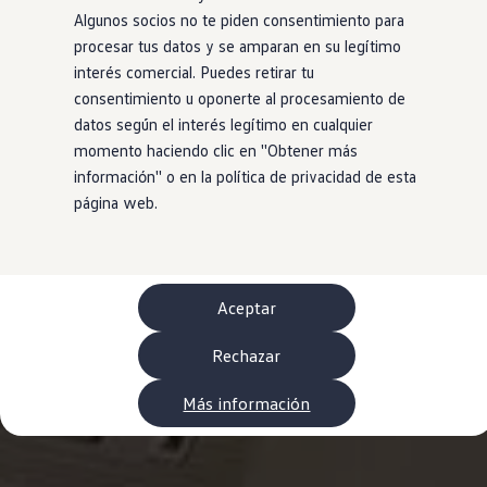
Neumáticos
Algunos socios no te piden consentimiento para
Garantía Volkswagen
procesar tus datos y se amparan en su legítimo
Piezas
Aceite y líquidos
interés comercial. Puedes retirar tu
Customized-Solution portal
consentimiento u oponerte al procesamiento de
myVolkswagen
datos según el interés legítimo en cualquier
Cita taller
Conectividad
momento haciendo clic en ''Obtener más
California App
información'' o en la política de privacidad de esta
Volkswagen Connect Shop
página web.
Mundo Camper
Gama Camper
Volkswagen Transporter Camper
Volkswagen Caddy California
Volkswagen California
Volkswagen Grand California
Aceptar
Mundo Volkswagen
Sala de Prensa
Rechazar
Historia Volkswagen Canarias
Digital Showroom
Club Fidelización
Más información
Alquiler de furgonetas Xtravans
Blog