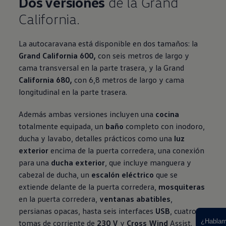
Dos versiones
de la Grand
California.
La autocaravana está disponible en dos tamaños: la
Grand California 600,
con seis metros de largo y
cama transversal en la parte trasera, y la Grand
California 680,
con 6,8 metros de largo y cama
longitudinal en la parte trasera.
Además ambas versiones incluyen una
cocina
totalmente equipada, un
baño
completo con inodoro,
ducha y lavabo, detalles prácticos como una
luz
exterior
encima de la puerta corredera, una conexión
para una
ducha exterior
, que incluye manguera y
cabezal de ducha, un
escalón eléctrico
que se
extiende delante de la puerta corredera,
mosquiteras
en la puerta corredera,
ventanas abatibles
,
persianas opacas, hasta seis interfaces
USB
, cuatro
Ampliar
¿Habla
tomas de corriente de
230 V
y
Cross Wind
Assist.