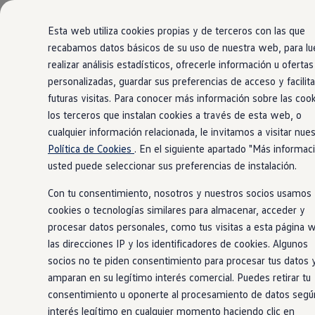
Modelos y configurador
Comerciales
Nueva Caddy
Esta web utiliza cookies propias y de terceros con las que
Nueva Caddy Cargo
recabamos datos básicos de su uso de nuestra web, para l
Nueva Caddy California
realizar análisis estadísticos, ofrecerle información u ofertas
Ir
Ir
Nueva California
directamente
directamente
Configura tu Volkswagen
personalizadas, guardar sus preferencias de acceso y facilita
al contenido
al pie de
Volkswagen de Ocasión
futuras visitas. Para conocer más información sobre las cook
Ofertas y promociones
página
los terceros que instalan cookies a través de esta web, o
Vehículos de ocasión
Renueva tu Volkswagen
cualquier información relacionada, le invitamos a visitar nues
Financiación Volkswagen
Política de Cookies
. En el siguiente apartado "Más informac
Concursos Volkswagen Comerciales
usted puede seleccionar sus preferencias de instalación.
Movilidad Eléctrica
Vehículos eléctricos disponibles
Con tu consentimiento, nosotros y nuestros socios usamos
Vehículos híbridos enchufables
Clientes
cookies o tecnologías similares para almacenar, acceder y
Actualiza tu vehículo gratis
procesar datos personales, como tus visitas a esta página 
Buscador de concesionario y taller
las direcciones IP y los identificadores de cookies. Algunos
Accessorios
Información útil
socios no te piden consentimiento para procesar tus datos 
Viajar en coche
amparan en su legítimo interés comercial. Puedes retirar tu
WLTP
consentimiento u oponerte al procesamiento de datos segú
Guía de mantenimiento
Servicio de mantenimiento Volkswagen
interés legítimo en cualquier momento haciendo clic en