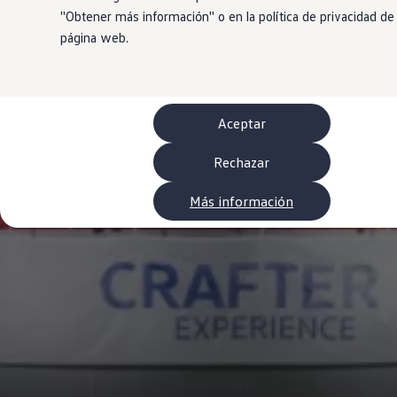
Neumáticos
''Obtener más información'' o en la política de privacidad de
Garantía Volkswagen
página web.
Piezas
Aceite y líquidos
Customized-Solution portal
myVolkswagen
Cita taller
Conectividad
Aceptar
California App
Volkswagen Connect Shop
Rechazar
Mundo Camper
Gama Camper
Volkswagen Transporter Camper
Más información
Volkswagen Caddy California
Volkswagen California
Volkswagen Grand California
Mundo Volkswagen
Sala de Prensa
Historia Volkswagen Canarias
Digital Showroom
Club Fidelización
Alquiler de furgonetas Xtravans
Blog