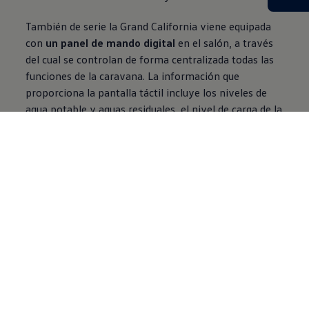
También de serie la Grand California viene equipada
con
un panel de mando digital
en el salón, a través
del cual se controlan de forma centralizada todas las
funciones de la caravana. La información que
proporciona la pantalla táctil incluye los niveles de
agua potable y aguas residuales, el nivel de carga de la
batería adicional y el estado de la conexión Wi-Fi.
Otras funciones que se pueden controlar a través de la
pantalla son la calefacción y el aire acondicionado, el
sistema de infoentretenimiento, la iluminación
interior y el accionamiento del escalón de acceso.