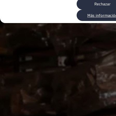
Neumáticos
Rechazar
Garantía Volkswagen
Piezas
Más informació
Aceite y líquidos
Customized-Solution portal
myVolkswagen
Cita taller
Conectividad
California App
Volkswagen Connect Shop
Mundo Camper
Gama Camper
Volkswagen Transporter Camper
Volkswagen Caddy California
Volkswagen California
Volkswagen Grand California
Mundo Volkswagen
Sala de Prensa
Historia Volkswagen Canarias
Digital Showroom
Club Fidelización
Alquiler de furgonetas Xtravans
Blog