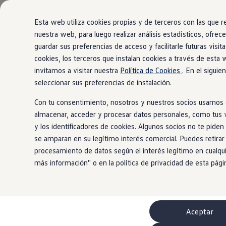
Modelos y configurador
Comerciales
Nueva Caddy
Esta web utiliza cookies propias y de terceros con las que
Nueva Caddy Cargo
nuestra web, para luego realizar análisis estadísticos, ofrec
Nueva Caddy California
guardar sus preferencias de acceso y facilitarle futuras visi
Ir
Ir
Nueva California
directamente
directamente
Configura tu Volkswagen
cookies, los terceros que instalan cookies a través de esta 
al contenido
al pie de
Volkswagen de Ocasión
invitamos a visitar nuestra
Política de Cookies
. En el sigui
Ofertas y promociones
página
seleccionar sus preferencias de instalación.
Vehículos de ocasión
Renueva tu Volkswagen
Con tu consentimiento, nosotros y nuestros socios usamos c
Financiación Volkswagen
Concursos Volkswagen Comerciales
almacenar, acceder y procesar datos personales, como tus vi
Movilidad Eléctrica
y los identificadores de cookies. Algunos socios no te pide
Vehículos eléctricos disponibles
se amparan en su legítimo interés comercial. Puedes retirar
Vehículos híbridos enchufables
Clientes
procesamiento de datos según el interés legítimo en cualqu
Actualiza tu vehículo gratis
más información'' o en la política de privacidad de esta pág
Buscador de concesionario y taller
Accessorios
Información útil
Viajar en coche
WLTP
Aceptar
Guía de mantenimiento
Servicio de mantenimiento Volkswagen