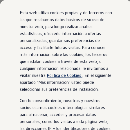
Modelos y configurador
Comerciales
Nueva Caddy
Esta web utiliza cookies propias y de terceros con
Nueva Caddy Cargo
las que recabamos datos básicos de su uso de
Nueva Caddy California
nuestra web, para luego realizar análisis
Ir
Ir
Nueva California
directamente
directamente
Configura tu Volkswagen
estadísticos, ofrecerle información u ofertas
al contenido
al pie de
Volkswagen de Ocasión
personalizadas, guardar sus preferencias de
Ofertas y promociones
página
acceso y facilitarle futuras visitas. Para conocer
Vehículos de ocasión
Renueva tu Volkswagen
más información sobre las cookies, los terceros
Financiación Volkswagen
que instalan cookies a través de esta web, o
Concursos Volkswagen Comerciales
cualquier información relacionada, le invitamos a
Movilidad Eléctrica
Vehículos eléctricos disponibles
visitar nuestra
Política de Cookies
. En el siguiente
Vehículos híbridos enchufables
apartado "Más información" usted puede
Clientes
seleccionar sus preferencias de instalación.
Actualiza tu vehículo gratis
Buscador de concesionario y taller
Con tu consentimiento, nosotros y nuestros
Accessorios
Información útil
socios usamos cookies o tecnologías similares
Viajar en coche
para almacenar, acceder y procesar datos
WLTP
personales, como tus visitas a esta página web,
Guía de mantenimiento
Servicio de mantenimiento Volkswagen
las direcciones IP y los identificadores de cookies.