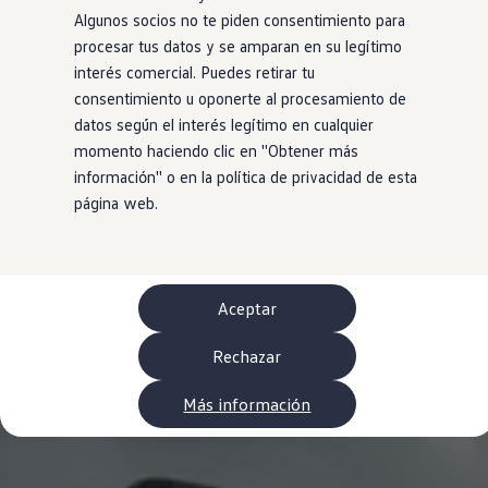
Neumáticos
Algunos socios no te piden consentimiento para
Garantía Volkswagen
procesar tus datos y se amparan en su legítimo
Piezas
Aceite y líquidos
interés comercial. Puedes retirar tu
Customized-Solution portal
consentimiento u oponerte al procesamiento de
myVolkswagen
datos según el interés legítimo en cualquier
Cita taller
Conectividad
momento haciendo clic en ''Obtener más
California App
información'' o en la política de privacidad de esta
Volkswagen Connect Shop
página web.
Mundo Camper
Gama Camper
Volkswagen Transporter Camper
Volkswagen Caddy California
Volkswagen California
Volkswagen Grand California
Aceptar
Mundo Volkswagen
Sala de Prensa
Rechazar
Historia Volkswagen Canarias
Digital Showroom
Club Fidelización
Más información
Alquiler de furgonetas Xtravans
Blog