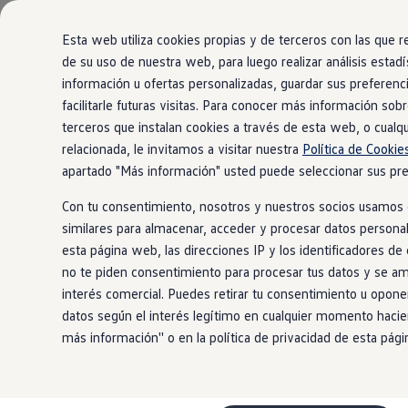
Modelos y configurador
Comerciales
Nueva Caddy
Esta web utiliza cookies propias y de terceros con las que
Nueva Caddy Cargo
de su uso de nuestra web, para luego realizar análisis estadí
Nueva Caddy California
información u ofertas personalizadas, guardar sus preferenc
Ir
Ir
Nueva California
directamente
directamente
Configura tu Volkswagen
facilitarle futuras visitas. Para conocer más información sobr
al contenido
al pie de
Volkswagen de Ocasión
terceros que instalan cookies a través de esta web, o cualq
Ofertas y promociones
página
relacionada, le invitamos a visitar nuestra
Política de Cooki
Vehículos de ocasión
Renueva tu Volkswagen
apartado "Más información" usted puede seleccionar sus pref
Financiación Volkswagen
Concursos Volkswagen Comerciales
Con tu consentimiento, nosotros y nuestros socios usamos 
Movilidad Eléctrica
similares para almacenar, acceder y procesar datos personal
Vehículos eléctricos disponibles
esta página web, las direcciones IP y los identificadores de
Vehículos híbridos enchufables
Clientes
no te piden consentimiento para procesar tus datos y se am
Actualiza tu vehículo gratis
interés comercial. Puedes retirar tu consentimiento u opon
Buscador de concesionario y taller
datos según el interés legítimo en cualquier momento hacie
Accessorios
Información útil
más información'' o en la política de privacidad de esta pág
Viajar en coche
WLTP
Guía de mantenimiento
Servicio de mantenimiento Volkswagen