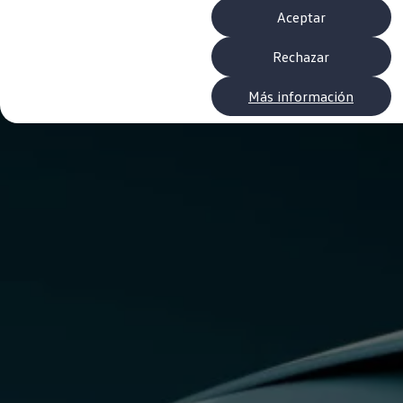
Neumáticos
Aceptar
Garantía Volkswagen
Piezas
Aceite y líquidos
Rechazar
Customized-Solution portal
myVolkswagen
Más información
Cita taller
Conectividad
California App
Volkswagen Connect Shop
Mundo Camper
Gama Camper
Volkswagen Transporter Camper
Volkswagen Caddy California
Volkswagen California
Volkswagen Grand California
Mundo Volkswagen
Sala de Prensa
Historia Volkswagen Canarias
Digital Showroom
Club Fidelización
Alquiler de furgonetas Xtravans
Blog