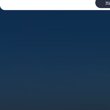
Neumáticos
Má
Garantía Volkswagen
Piezas
Aceite y líquidos
Customized-Solution portal
myVolkswagen
Cita taller
Conectividad
California App
Volkswagen Connect Shop
Mundo Camper
Gama Camper
Volkswagen Transporter Camper
Volkswagen Caddy California
Volkswagen California
Volkswagen Grand California
Mundo Volkswagen
Sala de Prensa
Historia Volkswagen Canarias
Digital Showroom
Club Fidelización
Alquiler de furgonetas Xtravans
Blog