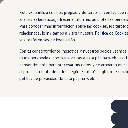
Modelos y configurador
Comerciales
Nueva Caddy
Esta web utiliza cookies propias y de terceros con las que 
Nueva Caddy Cargo
análisis estadísticos, ofrecerle información u ofertas persona
Nueva Caddy California
Para conocer más información sobre las cookies, los tercero
Ir
Ir
Nueva California
directamente
directamente
Configura tu Volkswagen
relacionada, le invitamos a visitar nuestra
Política de Cooki
al contenido
al pie de
Volkswagen de Ocasión
sus preferencias de instalación.
Ofertas y promociones
página
Vehículos de ocasión
Con tu consentimiento, nosotros y nuestros socios usamos c
Renueva tu Volkswagen
datos personales, como tus visitas a esta página web, las di
Financiación Volkswagen
Concursos Volkswagen Comerciales
consentimiento para procesar tus datos y se amparan en su 
Movilidad Eléctrica
al procesamiento de datos según el interés legítimo en cual
Vehículos eléctricos disponibles
política de privacidad de esta página web.
Vehículos híbridos enchufables
Clientes
Actualiza tu vehículo gratis
Buscador de concesionario y taller
Accessorios
Información útil
Viajar en coche
WLTP
Guía de mantenimiento
Servicio de mantenimiento Volkswagen