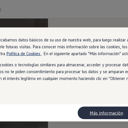
k
ecabamos datos básicos de su uso de nuestra web, para luego realizar an
arle futuras visitas. Para conocer más información sobre las cookies, lo
stra
Política de Cookies
. En el siguiente apartado "Más información" ust
ookies o tecnologías similares para almacenar, acceder y procesar dat
ios no te piden consentimiento para procesar tus datos y se amparan en
l interés legítimo en cualquier momento haciendo clic en ''Obtener más
Más información