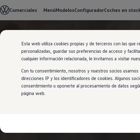
Modelos y configurador
Comerciales
Menú
Modelos
Configurador
Coches en stoc
Nueva Caddy
Nueva Caddy Cargo
Nueva Caddy California
Nueva California
Ir
Ir
Configura tu Volkswagen
directamente
directamente
Volkswagen de Ocasión
Esta web utiliza cookies propias y de terceros con las que r
al contenido
al pie de
Ofertas y promociones
personalizadas, guardar sus preferencias de acceso y facilit
página
Vehículos de ocasión
Renueva tu Volkswagen
cualquier información relacionada, le invitamos a visitar nue
Financiación Volkswagen
Concursos Volkswagen Comerciales
Con tu consentimiento, nosotros y nuestros socios usamos c
Movilidad Eléctrica
direcciones IP y los identificadores de cookies. Algunos soc
Vehículos eléctricos disponibles
consentimiento u oponerte al procesamiento de datos según e
Vehículos híbridos enchufables
Clientes
página web.
Actualiza tu vehículo gratis
Buscador de concesionario y taller
Accessorios
Información útil
Viajar en coche
WLTP
Guía de mantenimiento
Servicio de mantenimiento Volkswagen