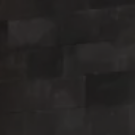
Neumáticos
Garantía Volkswagen
Piezas
Aceite y líquidos
Customized-Solution portal
myVolkswagen
Cita taller
Conectividad
California App
Volkswagen Connect Shop
Mundo Camper
Gama Camper
Volkswagen Transporter Camper
Volkswagen Caddy California
Volkswagen California
Volkswagen Grand California
Mundo Volkswagen
Sala de Prensa
Historia Volkswagen Canarias
Digital Showroom
Club Fidelización
Alquiler de furgonetas Xtravans
Blog