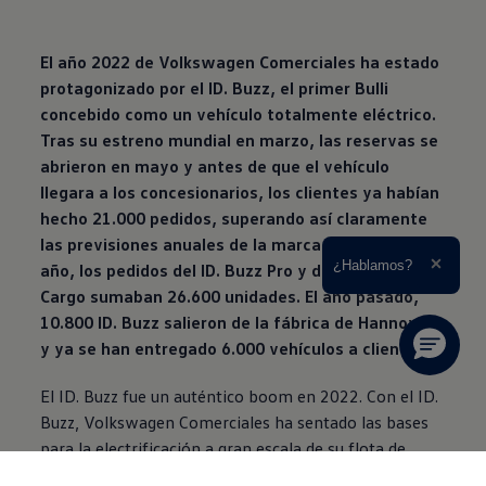
El año 2022 de
Volkswagen
Comerciales ha estado
protagonizado por el ID. Buzz, el primer Bulli
concebido como un vehículo totalmente eléctrico.
Tras su estreno mundial en marzo, las reservas se
abrieron en mayo y antes de que el vehículo
llegara a los concesionarios, los clientes ya habían
hecho 21.000 pedidos, superando así claramente
las previsiones anuales de la marca. A finales de
Ampliar el texto
¿Hablamos?
año, los pedidos del ID. Buzz Pro y del ID. Buzz
Cerrar 
Cargo sumaban 26.600 unidades. El año pasado,
10.800 ID. Buzz salieron de la fábrica de Hannover
y ya se han entregado 6.000 vehículos a clientes.
El ID. Buzz fue un auténtico boom en 2022. Con el ID.
Buzz,
Volkswagen
Comerciales ha sentado las bases
para la electrificación a gran escala de su flota de
vehículos y marca un hito en su camino para alcanzar