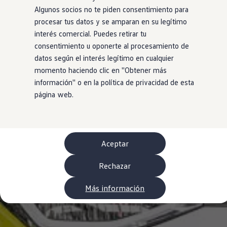
Neumáticos
Algunos socios no te piden consentimiento para
Garantía Volkswagen
procesar tus datos y se amparan en su legítimo
Piezas
Aceite y líquidos
interés comercial. Puedes retirar tu
Customized-Solution portal
consentimiento u oponerte al procesamiento de
myVolkswagen
datos según el interés legítimo en cualquier
Cita taller
Conectividad
momento haciendo clic en ''Obtener más
California App
información'' o en la política de privacidad de esta
Volkswagen Connect Shop
página web.
Mundo Camper
Gama Camper
Volkswagen Transporter Camper
Volkswagen Caddy California
Volkswagen California
Volkswagen Grand California
Aceptar
Mundo Volkswagen
Sala de Prensa
Rechazar
Historia Volkswagen Canarias
Digital Showroom
Club Fidelización
Más información
Alquiler de furgonetas Xtravans
Blog