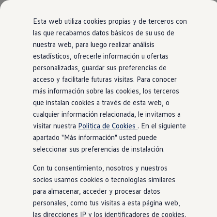
Modelos y configurador
Comerciales
Nueva Caddy
Esta web utiliza cookies propias y de terceros con
Nueva Caddy Cargo
las que recabamos datos básicos de su uso de
Nueva Caddy California
nuestra web, para luego realizar análisis
Ir
Ir
Nueva California
directamente
directamente
Configura tu Volkswagen
estadísticos, ofrecerle información u ofertas
al contenido
al pie de
Volkswagen de Ocasión
personalizadas, guardar sus preferencias de
Ofertas y promociones
página
acceso y facilitarle futuras visitas. Para conocer
Vehículos de ocasión
Renueva tu Volkswagen
más información sobre las cookies, los terceros
Financiación Volkswagen
que instalan cookies a través de esta web, o
Concursos Volkswagen Comerciales
cualquier información relacionada, le invitamos a
Movilidad Eléctrica
Vehículos eléctricos disponibles
visitar nuestra
Política de Cookies
. En el siguiente
Vehículos híbridos enchufables
apartado "Más información" usted puede
Clientes
seleccionar sus preferencias de instalación.
Actualiza tu vehículo gratis
Buscador de concesionario y taller
Con tu consentimiento, nosotros y nuestros
Accessorios
Información útil
socios usamos cookies o tecnologías similares
Viajar en coche
para almacenar, acceder y procesar datos
WLTP
personales, como tus visitas a esta página web,
Guía de mantenimiento
Servicio de mantenimiento Volkswagen
las direcciones IP y los identificadores de cookies.