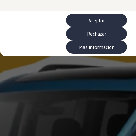
Neumáticos
Garantía Volkswagen
Piezas
Aceite y líquidos
Aceptar
Customized-Solution portal
myVolkswagen
Rechazar
Cita taller
Conectividad
California App
Más información
Volkswagen Connect Shop
Mundo Camper
Gama Camper
Volkswagen Transporter Camper
Volkswagen Caddy California
Volkswagen California
Volkswagen Grand California
Mundo Volkswagen
Sala de Prensa
Historia Volkswagen Canarias
Digital Showroom
Club Fidelización
Alquiler de furgonetas Xtravans
Blog