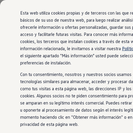
Modelos y configurador
Comerciales
Nueva Caddy
Esta web utiliza cookies propias y de terceros con las que
Nueva Caddy Cargo
básicos de su uso de nuestra web, para luego realizar análisi
Nueva Caddy California
ofrecerle información u ofertas personalizadas, guardar sus
Ir
Ir
Nueva California
directamente
directamente
Configura tu Volkswagen
acceso y facilitarle futuras visitas. Para conocer más inform
al contenido
al pie de
Volkswagen de Ocasión
cookies, los terceros que instalan cookies a través de esta 
Ofertas y promociones
página
información relacionada, le invitamos a visitar nuestra
Polít
Vehículos de ocasión
Renueva tu Volkswagen
el siguiente apartado "Más información" usted puede selecc
Financiación Volkswagen
preferencias de instalación.
Concursos Volkswagen Comerciales
Movilidad Eléctrica
Con tu consentimiento, nosotros y nuestros socios usamos 
Vehículos eléctricos disponibles
tecnologías similares para almacenar, acceder y procesar d
Vehículos híbridos enchufables
Clientes
como tus visitas a esta página web, las direcciones IP y los 
Actualiza tu vehículo gratis
cookies. Algunos socios no te piden consentimiento para pr
Buscador de concesionario y taller
se amparan en su legítimo interés comercial. Puedes retira
Accessorios
Información útil
u oponerte al procesamiento de datos según el interés legít
Viajar en coche
momento haciendo clic en ''Obtener más información'' o en l
WLTP
privacidad de esta página web.
Guía de mantenimiento
Servicio de mantenimiento Volkswagen