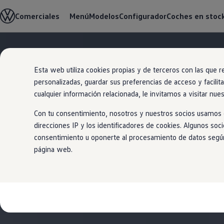
Modelos y configurador
Comerciales
Menú
Modelos
Configurador
Coches en stoc
Nueva Caddy
Nueva Caddy Cargo
Nueva Caddy California
Nueva California
Ir
Ir
Configura tu Volkswagen
directamente
directamente
Volkswagen de Ocasión
Esta web utiliza cookies propias y de terceros con las que r
al contenido
al pie de
Ofertas y promociones
personalizadas, guardar sus preferencias de acceso y facilit
página
Vehículos de ocasión
Renueva tu Volkswagen
cualquier información relacionada, le invitamos a visitar nue
Financiación Volkswagen
Concursos Volkswagen Comerciales
Con tu consentimiento, nosotros y nuestros socios usamos c
Movilidad Eléctrica
direcciones IP y los identificadores de cookies. Algunos soc
Vehículos eléctricos disponibles
consentimiento u oponerte al procesamiento de datos según e
Vehículos híbridos enchufables
Clientes
página web.
Actualiza tu vehículo gratis
Buscador de concesionario y taller
Accessorios
Información útil
Viajar en coche
WLTP
Guía de mantenimiento
Servicio de mantenimiento Volkswagen