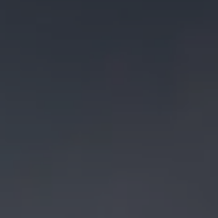
Neumáticos
Garantía Volkswagen
Piezas
Aceite y líquidos
Customized-Solution portal
myVolkswagen
Cita taller
Conectividad
California App
Volkswagen Connect Shop
Mundo Camper
Gama Camper
Volkswagen Transporter Camper
Volkswagen Caddy California
Volkswagen California
Volkswagen Grand California
Mundo Volkswagen
Sala de Prensa
Historia Volkswagen Canarias
Digital Showroom
Club Fidelización
Alquiler de furgonetas Xtravans
Blog