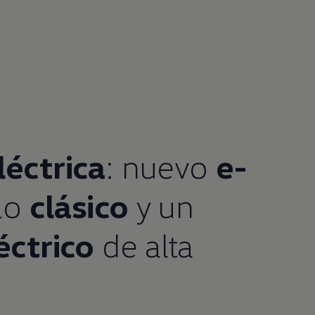
léctrica
: nuevo
e-
lo
clásico
y un
éctrico
de alta