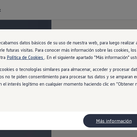
k
ecabamos datos básicos de su uso de nuestra web, para luego realizar an
arle futuras visitas. Para conocer más información sobre las cookies, lo
stra
Política de Cookies
. En el siguiente apartado "Más información" ust
ookies o tecnologías similares para almacenar, acceder y procesar dat
ios no te piden consentimiento para procesar tus datos y se amparan en
l interés legítimo en cualquier momento haciendo clic en ''Obtener más
Más información