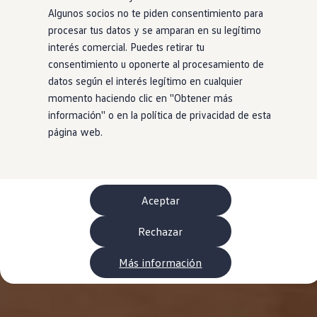
Neumáticos
Algunos socios no te piden consentimiento para
Garantía Volkswagen
procesar tus datos y se amparan en su legítimo
Piezas
Aceite y líquidos
interés comercial. Puedes retirar tu
Customized-Solution portal
consentimiento u oponerte al procesamiento de
myVolkswagen
datos según el interés legítimo en cualquier
Cita taller
Conectividad
momento haciendo clic en ''Obtener más
California App
información'' o en la política de privacidad de esta
Volkswagen Connect Shop
página web.
Mundo Camper
Gama Camper
Volkswagen Transporter Camper
Volkswagen Caddy California
Volkswagen California
Volkswagen Grand California
Aceptar
Mundo Volkswagen
Sala de Prensa
Rechazar
Historia Volkswagen Canarias
Digital Showroom
Club Fidelización
Más información
Alquiler de furgonetas Xtravans
Blog