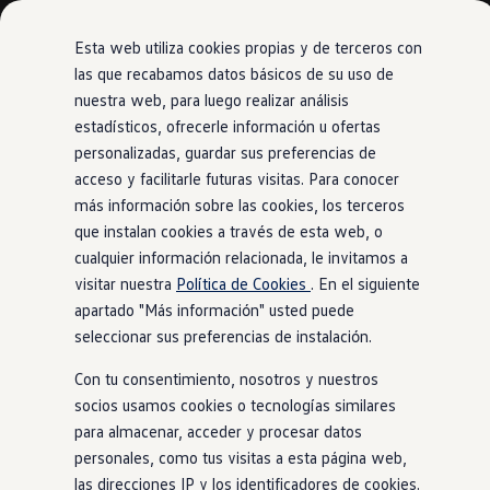
Modelos y configurador
Comerciales
Nueva Caddy
Esta web utiliza cookies propias y de terceros con
Nueva Caddy Cargo
las que recabamos datos básicos de su uso de
Nueva Caddy California
nuestra web, para luego realizar análisis
Ir
Ir
Nueva California
directamente
directamente
Configura tu Volkswagen
estadísticos, ofrecerle información u ofertas
al contenido
al pie de
Volkswagen de Ocasión
personalizadas, guardar sus preferencias de
Ofertas y promociones
página
acceso y facilitarle futuras visitas. Para conocer
Vehículos de ocasión
Renueva tu Volkswagen
más información sobre las cookies, los terceros
Financiación Volkswagen
que instalan cookies a través de esta web, o
Concursos Volkswagen Comerciales
cualquier información relacionada, le invitamos a
Movilidad Eléctrica
Vehículos eléctricos disponibles
visitar nuestra
Política de Cookies
. En el siguiente
Vehículos híbridos enchufables
apartado "Más información" usted puede
Clientes
seleccionar sus preferencias de instalación.
Actualiza tu vehículo gratis
Buscador de concesionario y taller
Con tu consentimiento, nosotros y nuestros
Accessorios
Información útil
socios usamos cookies o tecnologías similares
Viajar en coche
para almacenar, acceder y procesar datos
WLTP
personales, como tus visitas a esta página web,
Guía de mantenimiento
Servicio de mantenimiento Volkswagen
las direcciones IP y los identificadores de cookies.