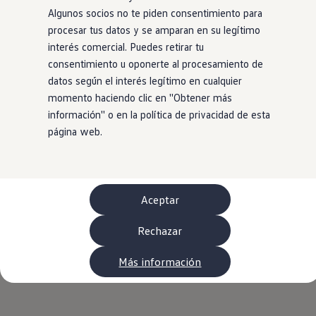
Neumáticos
Algunos socios no te piden consentimiento para
Garantía Volkswagen
procesar tus datos y se amparan en su legítimo
Piezas
Aceite y líquidos
interés comercial. Puedes retirar tu
Customized-Solution portal
consentimiento u oponerte al procesamiento de
myVolkswagen
datos según el interés legítimo en cualquier
Cita taller
Conectividad
momento haciendo clic en ''Obtener más
California App
información'' o en la política de privacidad de esta
Volkswagen Connect Shop
página web.
Mundo Camper
Gama Camper
Volkswagen Transporter Camper
Volkswagen Caddy California
Volkswagen California
Volkswagen Grand California
Aceptar
Mundo Volkswagen
Sala de Prensa
Rechazar
Historia Volkswagen Canarias
Digital Showroom
Club Fidelización
Más información
Alquiler de furgonetas Xtravans
Blog