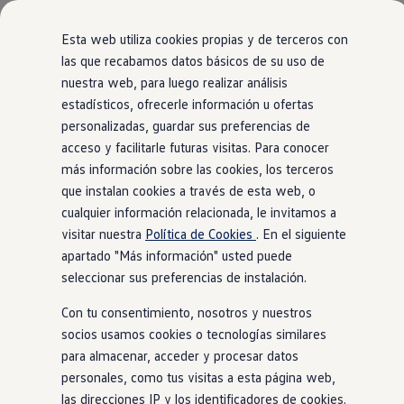
Modelos y configurador
Comerciales
Nueva Caddy
Esta web utiliza cookies propias y de terceros con
Nueva Caddy Cargo
las que recabamos datos básicos de su uso de
Nueva Caddy California
Vista general
Acabados
Motor
Exterior
Interior
Ruedas
nuestra web, para luego realizar análisis
Ir
Ir
Nueva California
directamente
directamente
Configura tu Volkswagen
estadísticos, ofrecerle información u ofertas
al contenido
al pie de
Volkswagen de Ocasión
personalizadas, guardar sus preferencias de
e-Caravelle
Ofertas y promociones
página
2
versiones
acceso y facilitarle futuras visitas. Para conocer
Vehículos de ocasión
Renueva tu Volkswagen
más información sobre las cookies, los terceros
Financiación Volkswagen
que instalan cookies a través de esta web, o
Concursos Volkswagen Comerciales
cualquier información relacionada, le invitamos a
Movilidad Eléctrica
Vehículos eléctricos disponibles
visitar nuestra
Política de Cookies
. En el siguiente
Vehículos híbridos enchufables
apartado "Más información" usted puede
Caravelle Life Batalla Corta
Carav
Clientes
seleccionar sus preferencias de instalación.
Actualiza tu vehículo gratis
Buscador de concesionario y taller
BATERÍAS (2 disponible(s))
BATERÍA
Con tu consentimiento, nosotros y nuestros
Accessorios
Eléctrico
Electric 1-Gear
Eléc
Información útil
socios usamos cookies o tecnologías similares
Viajar en coche
Ver más
para almacenar, acceder y procesar datos
WLTP
personales, como tus visitas a esta página web,
Guía de mantenimiento
Servicio de mantenimiento Volkswagen
las direcciones IP y los identificadores de cookies.